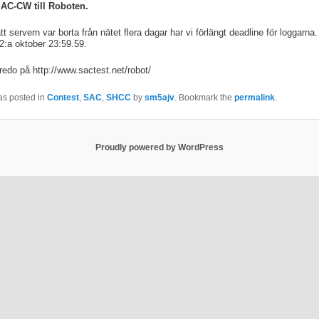
SAC-CW till Roboten.
t servern var borta från nätet flera dagar har vi förlängt deadline för loggarna
 2:a oktober 23:59.59.
redo på http://www.sactest.net/robot/
as posted in
Contest
,
SAC
,
SHCC
by
sm5ajv
. Bookmark the
permalink
.
Proudly powered by WordPress