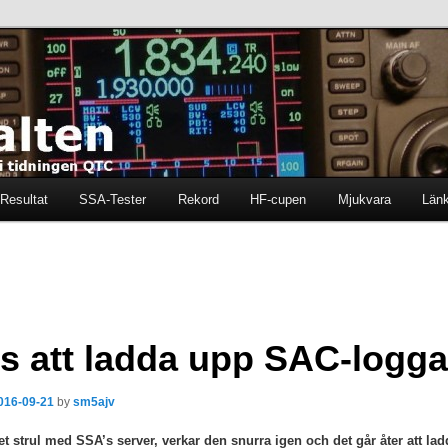
ten i tidningen QTC
en
Resultat
SSA-Tester
Rekord
HF-cupen
Mjukvara
Län
s att ladda upp SAC-logga
016-09-21
by
sm5ajv
t strul med SSA’s server, verkar den snurra igen och det går åter att la