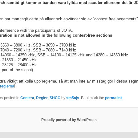
ch samtidigt kommer banden vara fyllda med scouter eftersom det är J
n har man tagit detta på allvar och använder sig av “contest free segements”
nterference with the participants of JOTA,
ration is
not allowed
in the following
contest-free
sections
:
3560 – 3800 kHz, SSB – 3650 – 3700 kHz
7040 – 7200 kHz, SSB – 7080 – 7140 kHz
14060 – 14350 kHz, SSB – 14100 – 14125 kHz and 14280 – 14350 kHz
 21350 – 21450 kHz
 28225 – 28400 kHz
 part of the signal)
xtra viktigt att kolla upp reglerna, så att man inte av misstag gör i dessa seg
reglerna
!
as posted in
Contest
,
Regler
,
SHCC
by
sm5ajv
. Bookmark the
permalink
.
Proudly powered by WordPress