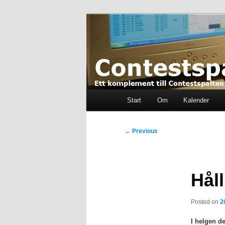
Skip
Ett komplement till contestspal
to
primary
content
Contestspalt
Main
Start
Om
Kalender
menu
Post
←
Previous
navigation
Hål
Posted on
2
I helgen d