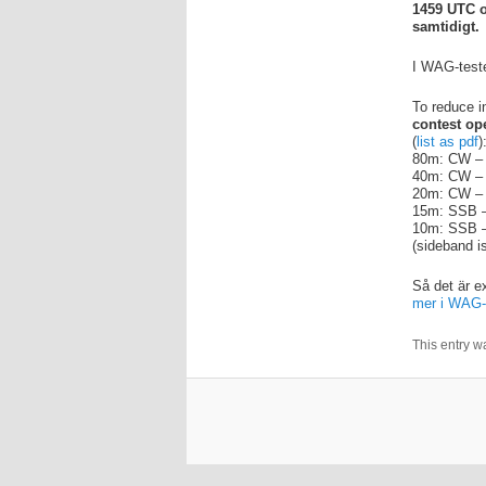
1459 UTC o
samtidigt.
I WAG-teste
To reduce i
contest ope
(
list as pdf
)
80m: CW – 
40m: CW – 
20m: CW – 
15m: SSB –
10m: SSB –
(sideband is
Så det är e
mer i WAG-
This entry w