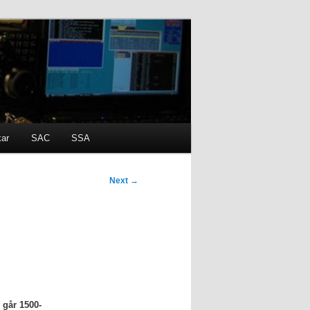
kar
SAC
SSA
Next
→
 går 1500-