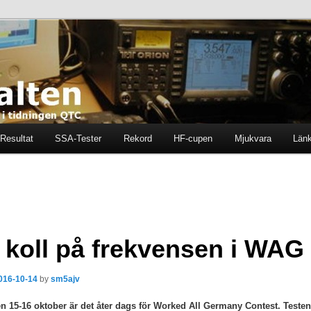
ten i tidningen QTC
en
Resultat
SSA-Tester
Rekord
HF-cupen
Mjukvara
Län
l koll på frekvensen i WAG
016-10-14
by
sm5ajv
en 15-16 oktober är det åter dags för Worked All Germany Contest. Testen