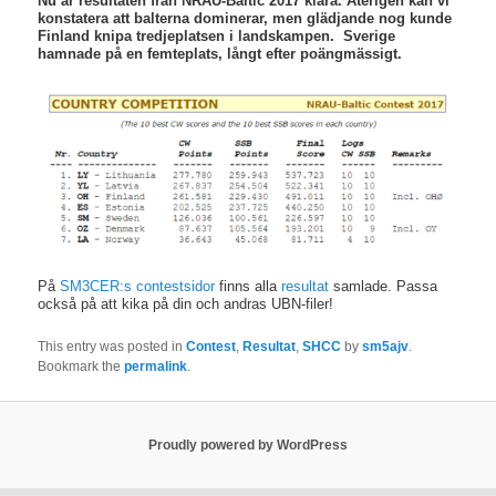
Nu är resultaten från NRAU-Baltic 2017 klara. Återigen kan vi
konstatera att balterna dominerar, men glädjande nog kunde
Finland knipa tredjeplatsen i landskampen. Sverige
hamnade på en femteplats, långt efter poängmässigt.
På
SM3CER:s contestsidor
finns alla
resultat
samlade. Passa
också på att kika på din och andras UBN-filer!
This entry was posted in
Contest
,
Resultat
,
SHCC
by
sm5ajv
.
Bookmark the
permalink
.
Proudly powered by WordPress