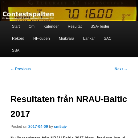
Skip
Ett komplement till contestspalten i tidningen QTC
to
primary
content
Main
Contestspalten
Start
Om
Kalender
Resultat
SSA-Tester
menu
Rekord
HF-cupen
Mjukvara
Länkar
SAC
SSA
Post
←
Previous
Next
→
navigation
Resultaten från NRAU-Baltic
2017
Posted on
2017-04-09
by
sm5ajv