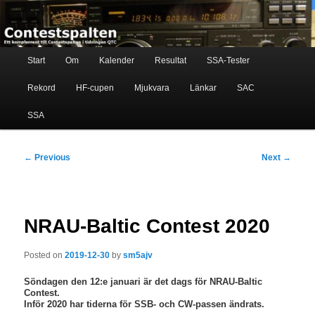
Skip
Ett komplement till contestspalten i tidningen QTC
to
primary
content
Main
Contestspalten
Start
Om
Kalender
Resultat
SSA-Tester
menu
Rekord
HF-cupen
Mjukvara
Länkar
SAC
SSA
Post
←
Previous
Next
→
navigation
NRAU-Baltic Contest 2020
Posted on
2019-12-30
by
sm5ajv
Söndagen den 12:e januari är det dags för NRAU-Baltic
Contest.
Inför 2020 har tiderna för SSB- och CW-passen ändrats.