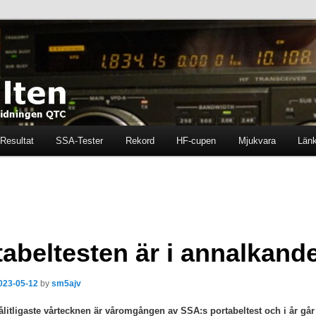
ten i tidningen QTC
en
Resultat
SSA-Tester
Rekord
HF-cupen
Mjukvara
Län
tabeltesten är i annalkand
023-05-12
by
sm5ajv
ålitligaste vårtecknen är våromgången av SSA:s portabeltest och i år går