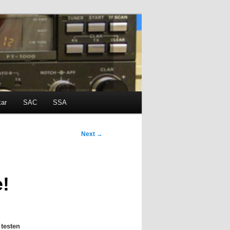
kar
SAC
SSA
Next
→
e!
 testen