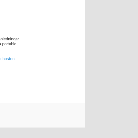
anledningar
 portabla
p-hosten-