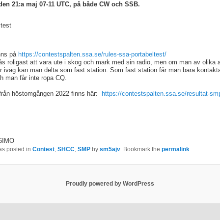
den 21:a maj 07-11 UTC, på både CW och SSB.
nns på
https://contestspalten.
ssa.se/rules-ssa-portabeltest/
tås roligast att vara ute i skog och mark med sin radio, men om man av olika 
 iväg kan man delta som fast station. Som fast station får man bara kontakta
ch man får inte ropa CQ.
 från höstomgången 2022 finns här:
https://contestspalten.
ssa.se/resultat-sm
5IMO
as posted in
Contest
,
SHCC
,
SMP
by
sm5ajv
. Bookmark the
permalink
.
Proudly powered by WordPress