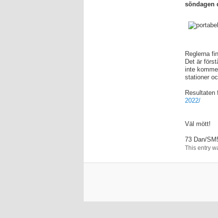
söndagen 
Reglerna fi
Det är förs
inte kommer
stationer o
Resultaten
2022/
Väl mött!
73 Dan/SM
This entry w