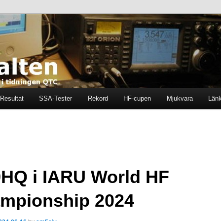
ten i tidningen QTC
en
Resultat
SSA-Tester
Rekord
HF-cupen
Mjukvara
Län
HQ i IARU World HF
mpionship 2024