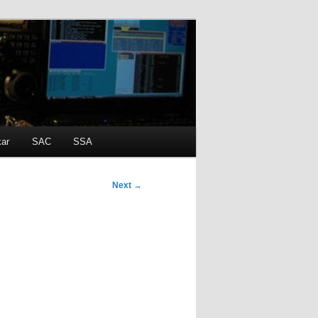
kar
SAC
SSA
Next
→