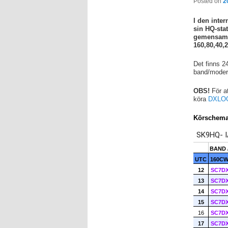
Posted on
2
I den inte
sin HQ-stat
gemensamt 
160,80,40,
Det finns 2
band/moder/t
OBS!
För at
köra
DXLO
Körschem