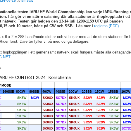
024-06-16
by
sm5ajv
rnationella testen IARU HF World Championship kan varje IARU-förening 
ion. I år gör vi en större satsning där alla stationer är ihopkopplade i ett
nätverk. Testen går helgen den 13-14 juli 1200-1159 UTC på banden
20,15 och 10 meter, både på CW och SSB. Läs mer i
reglerna (PDF)
4 x 6 x 2 = 288 band/mode-slottar och vi börjar med att de stora stationer får 
ider först. Därefter fyller vi på med övriga deltagare.
t hopkopplingen i ett gemensamt nätverk skall fungera måste alla deltagande 
G.NET
a