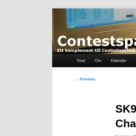
Skip
Ett komplement till contestspal
to
primary
content
Contestspalt
Main
Start
Om
Kalender
menu
Post
←
Previous
navigation
SK9
Cha