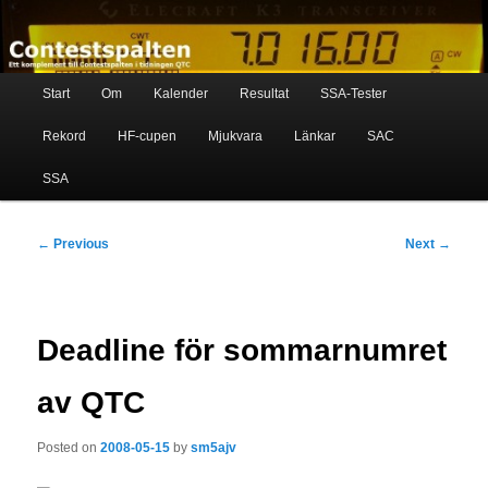
Skip
Ett komplement till contestspalten i tidningen QTC
to
primary
content
Main
Contestspalten
Start
Om
Kalender
Resultat
SSA-Tester
menu
Rekord
HF-cupen
Mjukvara
Länkar
SAC
SSA
Post
←
Previous
Next
→
navigation
Deadline för sommarnumret
av QTC
Posted on
2008-05-15
by
sm5ajv