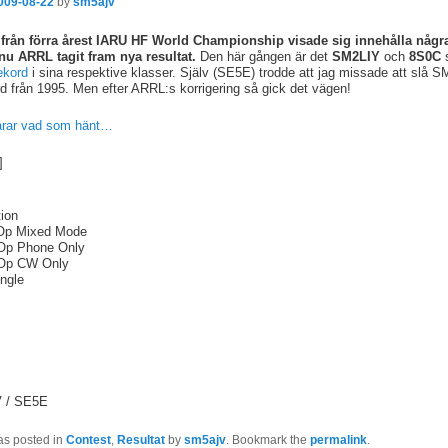
009-08-22
by
sm5ajv
 från förra årest IARU HF World Championship visade sig innehålla några
 nu ARRL tagit fram nya resultat.
Den här gången är det
SM2LIY
och
8S0C
ekord
i sina respektive klasser. Själv (SE5E) trodde att jag missade att slå
d från 1995. Men efter ARRL:s korrigering så gick det vägen!
arar vad som hänt…
]
ion
 Op Mixed Mode
 Op Phone Only
 Op CW Only
ingle
 / SE5E
as posted in
Contest
,
Resultat
by
sm5ajv
. Bookmark the
permalink
.