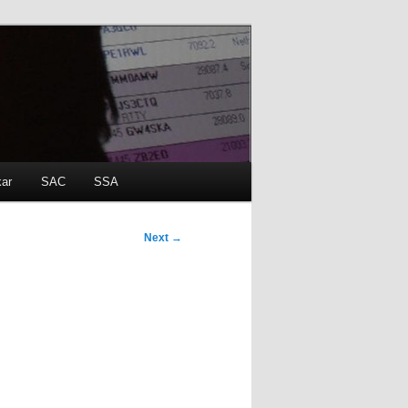
kar
SAC
SSA
Next
→