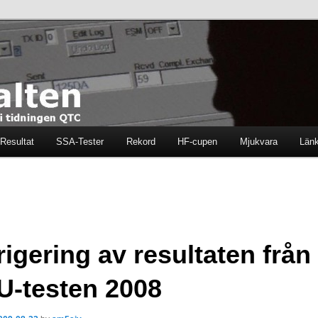
ten i tidningen QTC
en
Resultat
SSA-Tester
Rekord
HF-cupen
Mjukvara
Län
igering av resultaten från
U-testen 2008