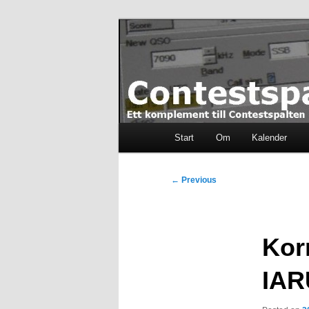
Skip
Ett komplement till contestspal
to
primary
content
Contestspalt
Main
Start
Om
Kalender
menu
Post
←
Previous
navigation
Korr
IAR