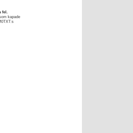
 fel.
som kapade
 SM0TXT:s