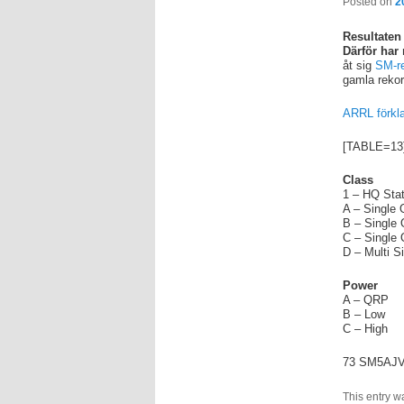
Posted on
2
Resultaten
Därför har
åt sig
SM-r
gamla rekor
ARRL förkl
[TABLE=13
Class
1 – HQ Stat
A – Single
B – Single
C – Single
D – Multi S
Power
A – QRP
B – Low
C – High
73 SM5AJV
This entry w