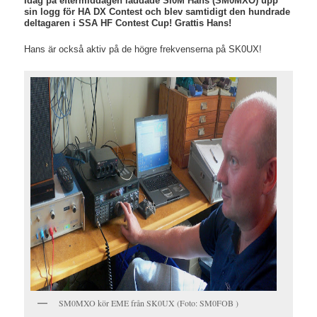
Idag på eftermiddagen laddade SI0M Hans (SM0MXO) upp
sin logg för HA DX Contest och blev samtidigt den hundrade
deltagaren i SSA HF Contest Cup! Grattis Hans!
Hans är också aktiv på de högre frekvenserna på SK0UX!
SM0MXO kör EME från SK0UX (Foto: SM0FOB )