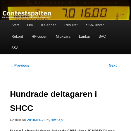
Skip
Ett komplement till contestspalten i tidningen QTC
to
primary
content
Main
Contestspalten
Start
Om
Kalender
Resultat
SSA-Tester
menu
Rekord
HF-cupen
Mjukvara
Länkar
SAC
SSA
Post
←
Previous
Next
→
navigation
Hundrade deltagaren i
SHCC
Posted on
2010-01-20
by
sm5ajv