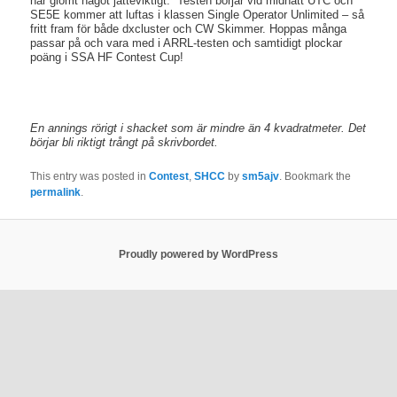
har glömt något jätteviktigt. Testen börjar vid midnatt UTC och
SE5E kommer att luftas i klassen Single Operator Unlimited – så
fritt fram för både dxcluster och CW Skimmer. Hoppas många
passar på och vara med i ARRL-testen och samtidigt plockar
poäng i SSA HF Contest Cup!
En annings rörigt i shacket som är mindre än 4 kvadratmeter. Det
börjar bli riktigt trångt på skrivbordet.
This entry was posted in
Contest
,
SHCC
by
sm5ajv
. Bookmark the
permalink
.
Proudly powered by WordPress