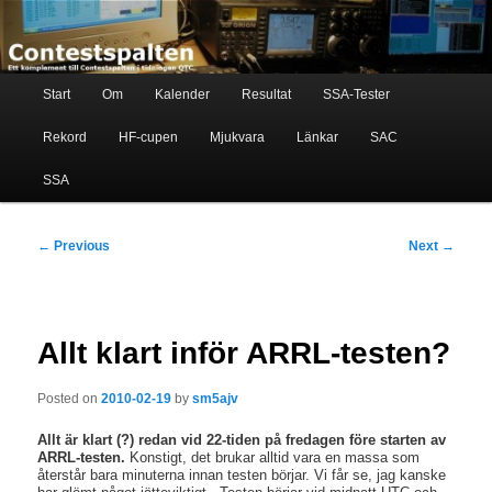
Skip
Ett komplement till contestspalten i tidningen QTC
to
primary
content
Main
Contestspalten
Start
Om
Kalender
Resultat
SSA-Tester
menu
Rekord
HF-cupen
Mjukvara
Länkar
SAC
SSA
Post
←
Previous
Next
→
navigation
Allt klart inför ARRL-testen?
Posted on
2010-02-19
by
sm5ajv
Allt är klart (?) redan vid 22-tiden på fredagen före starten av
ARRL-testen.
Konstigt, det brukar alltid vara en massa som
återstår bara minuterna innan testen börjar. Vi får se, jag kanske