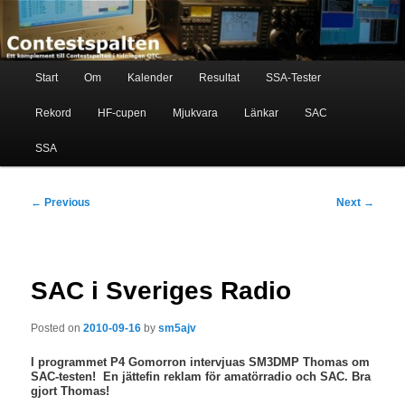
Skip
Ett komplement till contestspalten i tidningen QTC
to
primary
content
Main
Contestspalten
Start
Om
Kalender
Resultat
SSA-Tester
menu
Rekord
HF-cupen
Mjukvara
Länkar
SAC
SSA
Post
←
Previous
Next
→
navigation
SAC i Sveriges Radio
Posted on
2010-09-16
by
sm5ajv
I programmet P4 Gomorron intervjuas SM3DMP Thomas om
SAC-testen! En jättefin reklam för amatörradio och SAC. Bra
gjort Thomas!