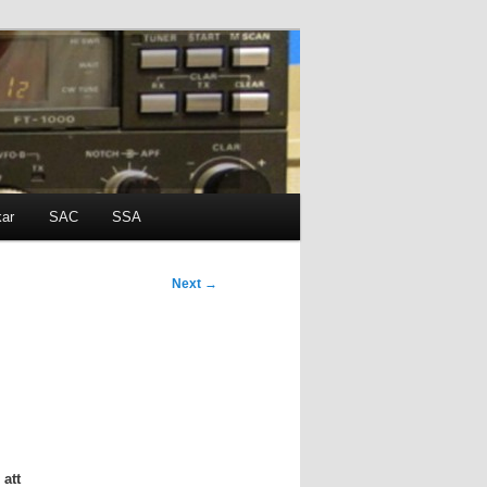
kar
SAC
SSA
Next
→
 att