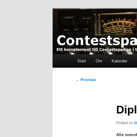
Skip
Ett komplement till contestspal
to
primary
content
Contestspalt
Main
Start
Om
Kalender
menu
Post
←
Previous
navigation
Dipl
Posted on
2
Alla svensk