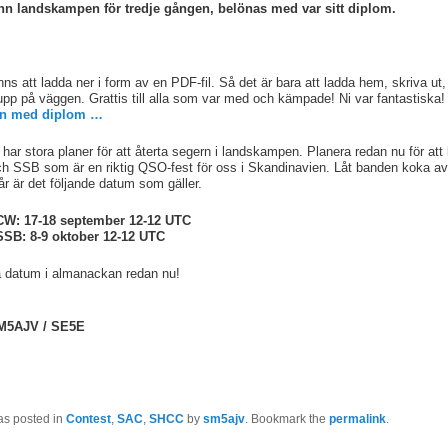
nn landskampen för tredje gången, belönas med var sitt diplom.
ns att ladda ner i form av en PDF-fil. Så det är bara att ladda hem, skriva ut,
pp på väggen. Grattis till alla som var med och kämpade! Ni var fantastiska!
dan med diplom …
 har stora planer för att återta segern i landskampen. Planera redan nu för att
 SSB som är en riktig QSO-fest för oss i Skandinavien. Låt banden koka a
 år är det följande datum som gäller.
W: 17-18 september 12-12 UTC
SB: 8-9 oktober 12-12 UTC
 datum i almanackan redan nu!
M5AJV / SE5E
as posted in
Contest
,
SAC
,
SHCC
by
sm5ajv
. Bookmark the
permalink
.