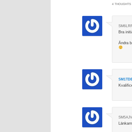
4 THOUGHTS 
SM6LR
Bra initi
Ändra b
SM1TD
Kvalifi
SM5AJ
Länkarn