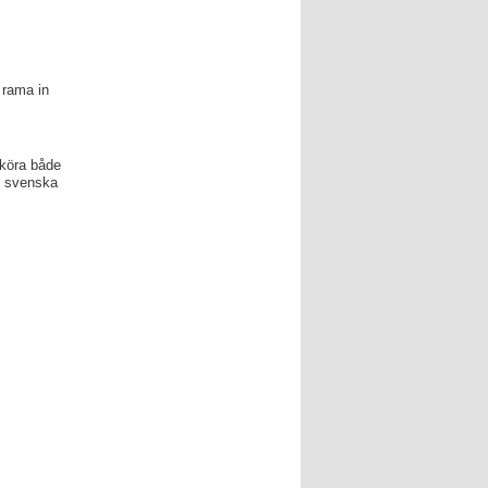
 rama in
 köra både
v svenska