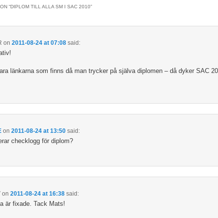
ON “
DIPLOM TILL ALLA SM I SAC 2010
”
R
on
2011-08-24 at 07:08
said:
ativ!
ara länkarna som finns då man trycker på själva diplomen – då dyker SAC 2
E
on
2011-08-24 at 13:50
said:
cerar checklogg för diplom?
V
on
2011-08-24 at 16:38
said:
a är fixade. Tack Mats!