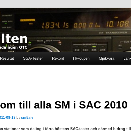
ten i tidningen QTC
en
Resultat
SSA-Tester
Rekord
HF-cupen
Mjukvara
Län
om till alla SM i SAC 2010
011-08-18
by
sm5ajv
a stationer som deltog i förra höstens SAC-tester och därmed bidrog till