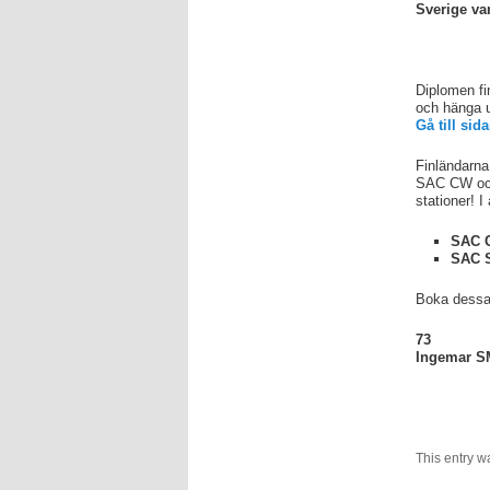
Sverige va
Diplomen fin
och hänga u
Gå till si
Finländarna
SAC CW och
stationer! I
SAC C
SAC S
Boka dessa
73
Ingemar S
This entry w