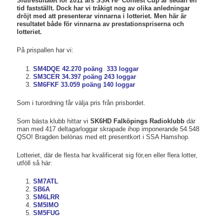
Slutresultatet för 2011 års SSA HF Contest Cup är sedan en
tid fastställt. Dock har vi tråkigt nog av olika anledningar
dröjt med att presenterar vinnarna i lotteriet. Men här är
resultatet både för vinnarna av prestationspriserna och
lotteriet.
På prispallen har vi:
SM4DQE 42.270 poäng 333 loggar
SM3CER 34.397 poäng 243 loggar
SM6FKF 33.059 poäng 140 loggar
Som i turordning får välja pris från prisbordet.
Som bästa klubb hittar vi
SK6HD Falköpings Radioklubb
där
man med 417 deltagarloggar skrapade ihop imponerande 54.548
QSO! Bragden belönas med ett presentkort i SSA Hamshop.
Lotteriet, där de flesta har kvalificerat sig för,en eller flera lotter,
utföll så här:
SM7ATL
SB6A
SM6LRR
SM5IMO
SM5FUG