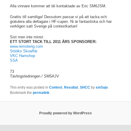
Alla vinnare kommer att bli kontaktade av Eric SM6JSM.
Grattis till samtliga! Dessutom passar vi på att tacka och
gratulera alla deltagare i HF-cupen. Ni är fantastiska och har
verkligen satt Sverige på contestkartan!
Sist men inte minst:
ETT STORT TACK TILL 2011 ÅRS SPONSORER:
www.remoterig.com
Stööks Skoaffär
VKC Hamshop
SSA
73
Tävlingsledningen / SM5AJV
This entry was posted in
Contest
,
Resultat
,
SHCC
by
sm5ajv
.
Bookmark the
permalink
.
Proudly powered by WordPress