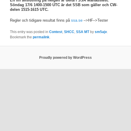
En fin avslutning på helgen är delta i SSA Månadstest.
Söndag 17/6 1400-1500 UTC är det SSB som gäller och CW-
delen 1515-1615 UTC.
Regler och tidigare resultat finns på
ssa.se
–>HF–>Tester
This entry was posted in
Contest
,
SHCC
,
SSA MT
by
sm5ajv
.
Bookmark the
permalink
.
Proudly powered by WordPress