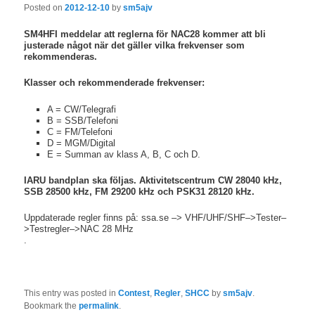
Posted on
2012-12-10
by
sm5ajv
SM4HFI meddelar att reglerna för NAC28 kommer att bli
justerade något när det gäller vilka frekvenser som
rekommenderas.
Klasser och rekommenderade frekvenser:
A = CW/Telegrafi
B = SSB/Telefoni
C = FM/Telefoni
D = MGM/Digital
E = Summan av klass A, B, C och D.
IARU bandplan ska följas. Aktivitetscentrum CW 28040 kHz,
SSB 28500 kHz, FM 29200 kHz och PSK31 28120 kHz.
Uppdaterade regler finns på: ssa.se –> VHF/UHF/SHF–>Tester–
>Testregler–>NAC 28 MHz
.
This entry was posted in
Contest
,
Regler
,
SHCC
by
sm5ajv
.
Bookmark the
permalink
.