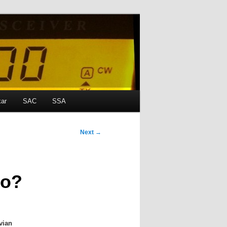
kar
SAC
SSA
Next
→
do?
vian