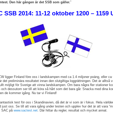
ontest. Den här gången är det SSB som gäller.¨
 SSB 2014: 11-12 oktober 1200 – 1159
W ligger Finland före oss i landskampen med ca 1.4 miljoner poäng, eller ca 
r det preliminära resultatet innan den slutgiltiga loggrättningen. Det är alltså v
fullt möjligt för Sverige att vinna landskampen. Om bara några fler stationer 
 och dessutom ser till att köra så hårt som det bara går. Snacka med dina k
även de kommer igång. Nu tar vi Finland!
ntastisk test för oss i Skandinavien, då det är vi som är i fokus. Hela världen
just oss. Se till att vara igång under testen och upplev hur det är att vara “mit
m SAC på
www.sactest.net
. Där hittar du regler, resultat och mycket annat.