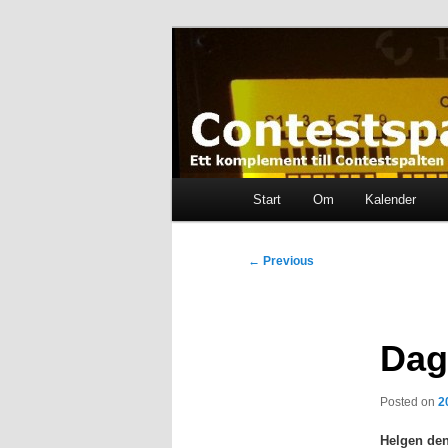
Skip
Ett komplement till contestspal
to
primary
content
Contestspalt
Main
Start
Om
Kalender
menu
Post
←
Previous
navigation
Dag
Posted on
2
Helgen den 