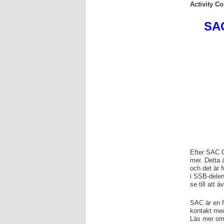
Activity C
SAC
Efter SAC C
mer. Detta ä
och det är 
i SSB-delen
se till att 
SAC är en fa
kontakt med 
Läs mer o