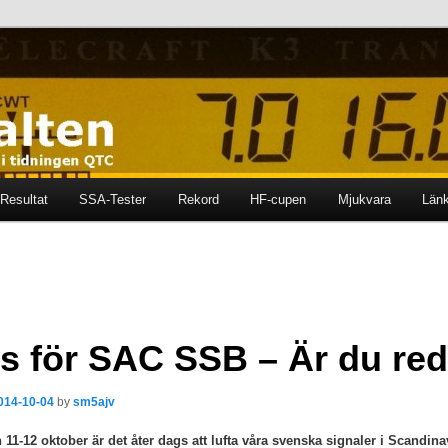
ten i tidningen QTC
en
Resultat
SSA-Tester
Rekord
HF-cupen
Mjukvara
Län
s för SAC SSB – Är du re
014-10-04
by
sm5ajv
11-12 oktober är det åter dags att lufta våra svenska signaler i Scandina