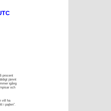
 UTC
6 procent
äldigt jämnt
kommer igång
ompisar och
 vill ha
t i pajlen”.