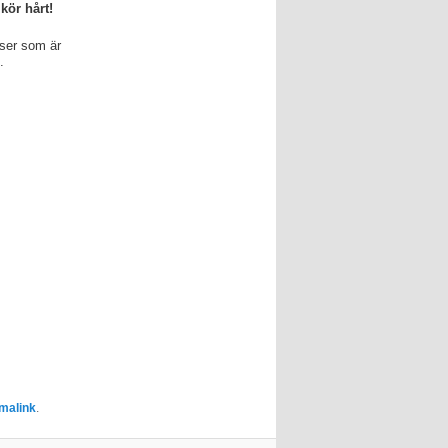
 kör hårt!
nser som är
C.
malink
.