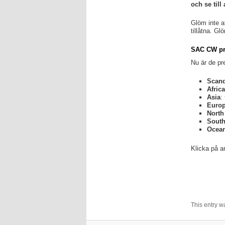
och se till
Glöm inte a
tillåtna. G
SAC CW pre
Nu är de pre
Scand
Afric
Asia
:
Euro
North
South
Ocea
Klicka på a
This entry w