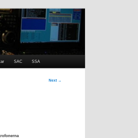
kar
SAC
SSA
Next
→
krofonerna