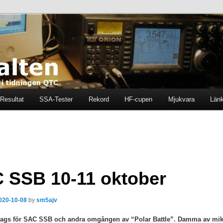
ten i tidningen QTC
en
Resultat
SSA-Tester
Rekord
HF-cupen
Mjukvara
Län
 SSB 10-11 oktober
020-10-08
by
sm5ajv
dags för SAC SSB och andra omgången av “Polar Battle”. Damma av mi