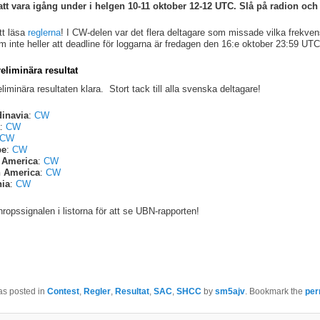
 att vara igång under i helgen 10-11 oktober 12-12 UTC. Slå på radion och
tt läsa
reglerna
! I CW-delen var det flera deltagare som missade vilka frekve
löm inte heller att deadline för loggarna är fredagen den 16:e oktober 23:59 UT
liminära resultat
liminära resultaten klara. Stort tack till alla svenska deltagare!
inavia
:
CW
a
:
CW
CW
pe
:
CW
 America
:
CW
 America
:
CW
nia
:
CW
nropssignalen i listorna för att se UBN-rapporten!
as posted in
Contest
,
Regler
,
Resultat
,
SAC
,
SHCC
by
sm5ajv
. Bookmark the
per