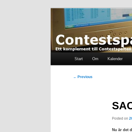
Skip
Ett komplement till contestspal
to
primary
content
Contestspalt
Main
Start
Om
Kalender
menu
Post
←
Previous
navigation
SAC
Posted on
2
Nu är det 