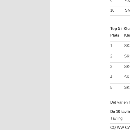
9
S
10
S
Top 5 i Klu
Plats
Kl
1
SK
2
SK
3
SK
4
SK
5
SK
Det var en
De 10 tävli
Tävling
CQ-WW-C