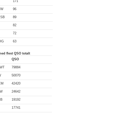
171
CW
96
SSB
89
82
72
IG
63
med flest QSO totalt
QSO
CWT
79884
W
50070
EM
42420
CW
24642
SB
19192
17741