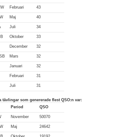
CW
Februari
43
CW
Maj
40
A
Juli
34
SB
Oktober
33
December
32
SB
Mars
32
Januari
32
Februari
31
Juli
31
a tävlingar som genererade flest QSO:n var:
Period
QSO
W
November
50070
CW
Maj
24642
SB
Oktober
19192