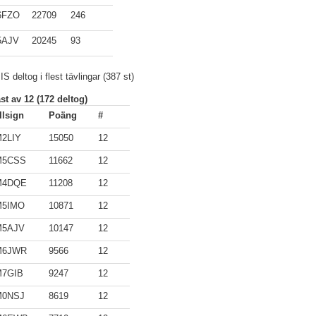
6FZO
22709
246
5AJV
20245
93
 deltog i flest tävlingar (387 st)
st av 12 (172 deltog)
llsign
Poäng
#
2LIY
15050
12
M5CSS
11662
12
M4DQE
11208
12
M5IMO
10871
12
M5AJV
10147
12
M6JWR
9566
12
7GIB
9247
12
M0NSJ
8619
12