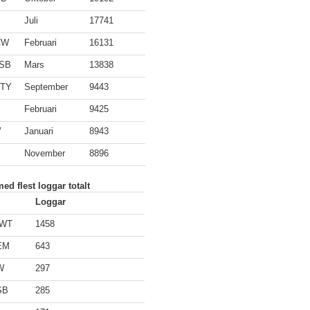
Juli
17741
CW
Februari
16131
SB
Mars
13838
TY
September
9443
Februari
9425
W
Januari
8943
November
8896
ed flest loggar totalt
Loggar
CWT
1458
EM
643
W
297
SB
285