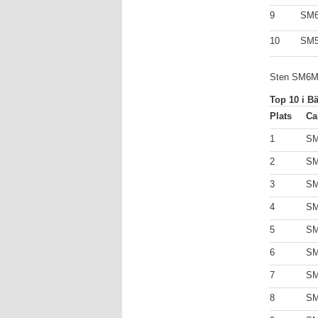
9
SM
10
SM
Sten SM6MIS
Top 10 i Bä
Plats
Ca
1
SM
2
S
3
S
4
S
5
S
6
S
7
SM
8
S