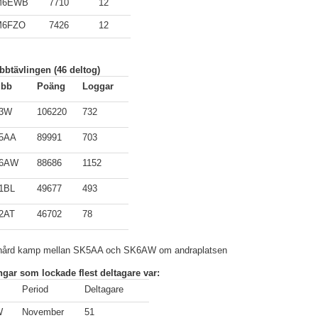
M6EWB
7710
12
M6FZO
7426
12
bbtävlingen (46 deltog)
ubb
Poäng
Loggar
3W
106220
732
5AA
89991
703
6AW
88686
1152
1BL
49677
493
2AT
46702
78
 hård kamp mellan SK5AA och SK6AW om andraplatsen
ngar som lockade flest deltagare var:
Period
Deltagare
W
November
51