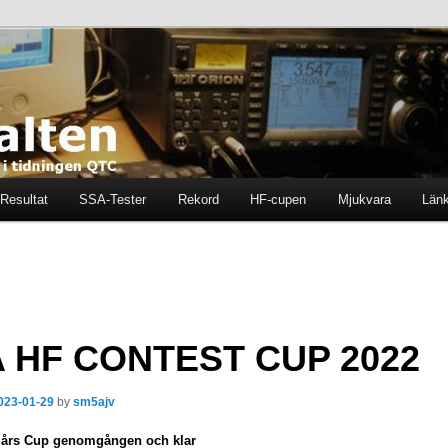
ten i tidningen QTC
en
Resultat
SSA-Tester
Rekord
HF-cupen
Mjukvara
Län
 HF CONTEST CUP 2022
023-01-29
by
sm5ajv
2 års Cup genomgången och klar