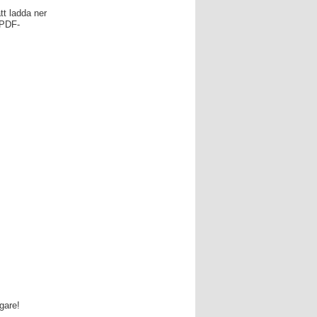
tt ladda ner
 PDF-
agare!