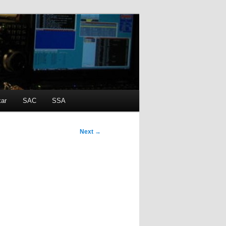
kar
SAC
SSA
Next
→