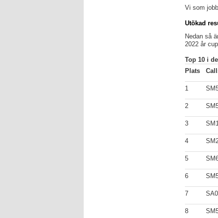
Vi som job
Utökad res
Nedan så är
2022 år cup
Top 10 i de
Plats
Cal
1
SM
2
SM
3
SM
4
SM2
5
SM
6
SM
7
SA
8
SM5