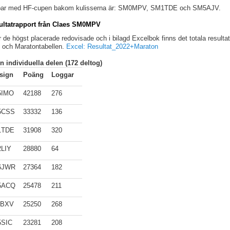
bar med HF-cupen bakom kulisserna är: SM0MPV, SM1TDE och SM5AJV.
ultatrapport från Claes SM0MPV
 de högst placerade redovisade och i bilagd Excelbok finns det totala resultat
 och Maratontabellen.
Excel: Resultat_2022+Maraton
n individuella delen (172 deltog)
lsign
Poäng
Loggar
5IMO
42188
276
5CSS
33332
136
1TDE
31908
320
LIY
28880
64
6JWR
27364
182
5ACQ
25478
211
0BXV
25250
268
SIC
23281
208