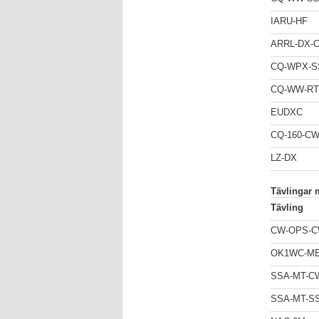
IARU-HF
ARRL-DX-
CQ-WPX-S
CQ-WW-RT
EUDXC
CQ-160-C
LZ-DX
Tävlingar m
Tävling
CW-OPS-
OK1WC-M
SSA-MT-C
SSA-MT-S