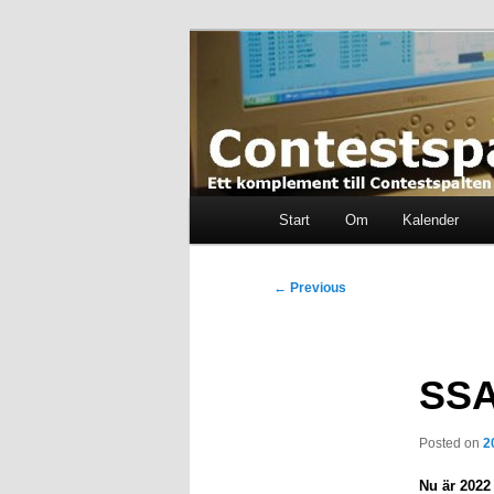
Skip
Ett komplement till contestspal
to
primary
content
Contestspalt
Main
Start
Om
Kalender
menu
Post
←
Previous
navigation
SSA
Posted on
2
Nu är 202