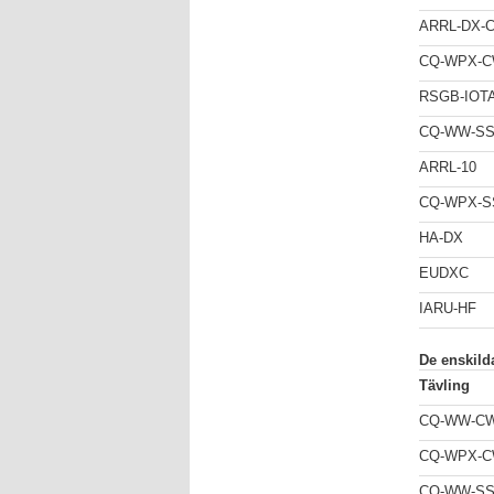
ARRL-DX-
CQ-WPX-
RSGB-IOT
CQ-WW-S
ARRL-10
CQ-WPX-S
HA-DX
EUDXC
IARU-HF
De enskild
Tävling
CQ-WW-C
CQ-WPX-
CQ-WW-S