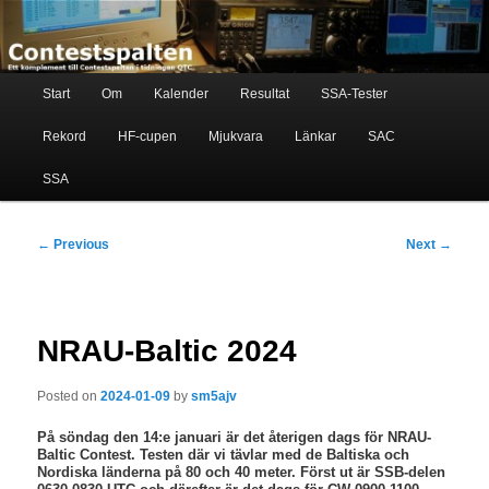
Skip
Ett komplement till contestspalten i tidningen QTC
to
primary
content
Main
Contestspalten
Start
Om
Kalender
Resultat
SSA-Tester
menu
Rekord
HF-cupen
Mjukvara
Länkar
SAC
SSA
Post
←
Previous
Next
→
navigation
NRAU-Baltic 2024
Posted on
2024-01-09
by
sm5ajv
På söndag den 14:e januari är det återigen dags för NRAU-
Baltic Contest. Testen där vi tävlar med de Baltiska och
Nordiska länderna på 80 och 40 meter. Först ut är SSB-delen