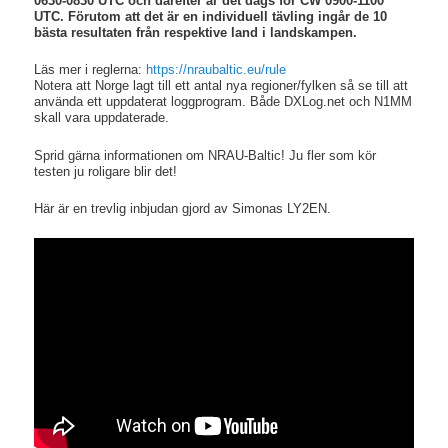
0630-0830 UTC och därefter är det dags för CW 0900-1100
UTC. Förutom att det är en individuell tävling ingår de 10
bästa resultaten från respektive land i landskampen.
Läs mer i reglerna:
https://nraubaltic.eu/rule
Notera att Norge lagt till ett antal nya regioner/fylken så se till att
använda ett uppdaterat loggprogram. Både DXLog.net och N1MM
skall vara uppdaterade.
Sprid gärna informationen om NRAU-Baltic! Ju fler som kör
testen ju roligare blir det!
Här är en trevlig inbjudan gjord av Simonas LY2EN.