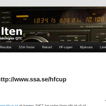
ten i tidningen QTC
en
Resultat
SSA-Tester
Rekord
HF-cupen
Mjukvara
Län
ttp://www.ssa.se/hfcup
/www.hfcup.se
att fungera. SHCC har sedan länge gått att nå på