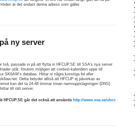
amtiden är det endast denna adress som gäller.
på ny server
 för två, passade vi på att flytta in HFCUP.SE till SSA’s nya server
llnader utåt, förutom möjligen att contest-kalendern uppe till
ur SK6AW’s databas. Hittar ni några konstiga fel eller
@sk6aw.net. Detta betyder alltså att HFCUP ej påverkas av
äremot kan det ta 24-48 timmar innan namnuppslagningen (DNS)
ttar till rätt server.
åt HFCUP.SE går det också att använda
http://www.ssa.se/shcc