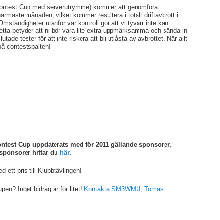
ontest Cup med serverutrymme) kommer att genomföra
ärmaste månaden, vilket kommer resultera i totalt driftavbrott i
Omständigheter utanför vår kontroll gör att vi tyvärr inte kan
Detta betyder att ni bör vara lite extra uppmärksamma och sända in
utade tester för att inte riskera att bli utlåsta av avbrottet. När allt
på contestspalten!
ontest Cup uppdaterats med för 2011 gällande sponsorer,
 sponsorer hittar du
här
.
d ett pris till Klubbtävlingen!
pen? Inget bidrag är för litet!
Kontakta SM3WMU, Tomas