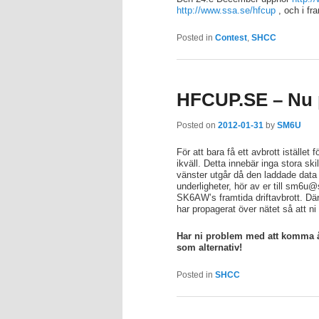
http://www.ssa.se/hfcup
, och i fr
Posted in
Contest
,
SHCC
HFCUP.SE – Nu 
Posted on
2012-01-31
by
SM6U
För att bara få ett avbrott istället
ikväll. Detta innebär inga stora ski
vänster utgår då den laddade data 
underligheter, hör av er till sm6u
SK6AW’s framtida driftavbrott. D
har propagerat över nätet så att ni hi
Har ni problem med att komma 
som alternativ!
Posted in
SHCC