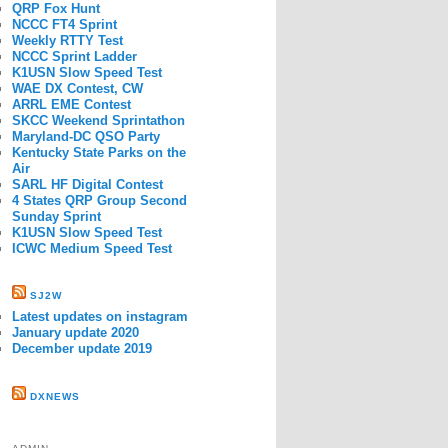
QRP Fox Hunt
NCCC FT4 Sprint
Weekly RTTY Test
NCCC Sprint Ladder
K1USN Slow Speed Test
WAE DX Contest, CW
ARRL EME Contest
SKCC Weekend Sprintathon
Maryland-DC QSO Party
Kentucky State Parks on the
Air
SARL HF Digital Contest
4 States QRP Group Second
Sunday Sprint
K1USN Slow Speed Test
ICWC Medium Speed Test
SJ2W
Latest updates on instagram
January update 2020
December update 2019
DXNEWS