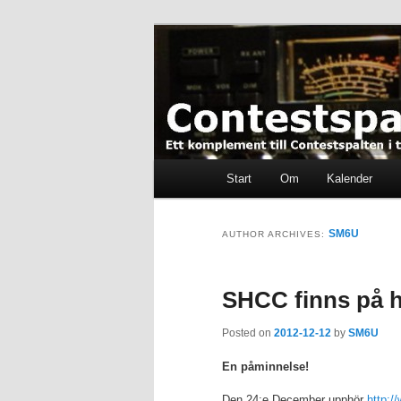
Skip
Skip
Ett komplement till contestspal
to
to
primary
secondary
content
content
Contestspalt
Main
Start
Om
Kalender
menu
SM6U
AUTHOR ARCHIVES:
SHCC finns på h
Posted on
2012-12-12
by
SM6U
En påminnelse!
Den 24:e December upphör
http:/