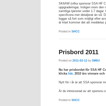
SK6AW (vilka sponsrar SSA HF C
uppgraderingar, troligen inom den n
samtliga tjänster under 1-7 dagar. 
specificera mer detaljerat än så. 
loggar så fort som möjligt efter avsl
är klart kommer det att meddelas 
Posted in
SHCC
Prisbord 2011
Posted on
2011-02-12
by
SM6U
Nu har prisbordet för SSA HF C
klicka
här
. 2010 års vinnare och
Nytt för i år är att SSA sponsrar me
Är du intresserad av att sponsra cu
Posted in
SHCC