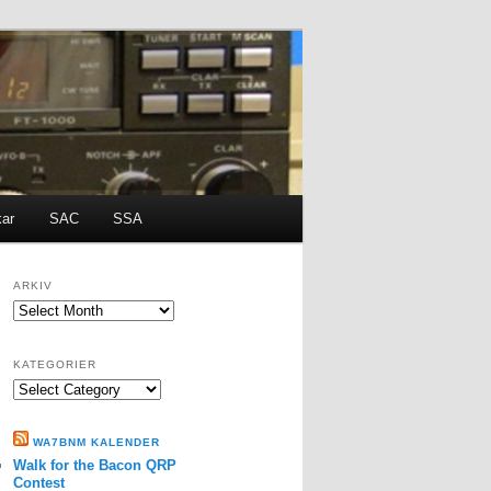
kar
SAC
SSA
ARKIV
ARKIV
KATEGORIER
Kategorier
WA7BNM KALENDER
Walk for the Bacon QRP
Contest