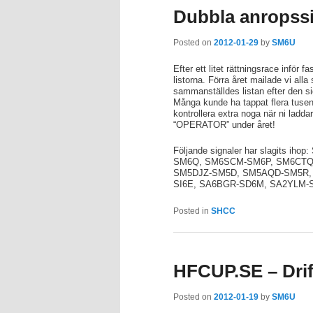
Dubbla anropss
Posted on
2012-01-29
by
SM6U
Efter ett litet rättningsrace inför 
listorna. Förra året mailade vi all
sammanställdes listan efter den sig
Många kunde ha tappat flera tusen 
kontrollera extra noga när ni ladd
“OPERATOR” under året!
Följande signaler har slagits
SM6Q, SM6SCM-SM6P, SM6CTQ
SM5DJZ-SM5D, SM5AQD-SM5R,
SI6E, SA6BGR-SD6M, SA2YLM-
Posted in
SHCC
HFCUP.SE – Drif
Posted on
2012-01-19
by
SM6U