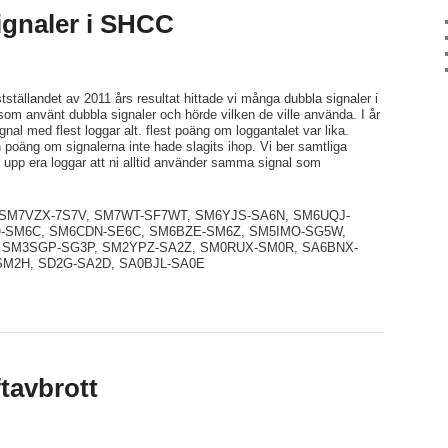
ignaler i SHCC
fastställandet av 2011 års resultat hittade vi många dubbla signaler i
a som använt dubbla signaler och hörde vilken de ville använda. I år
nal med flest loggar alt. flest poäng om loggantalet var lika.
poäng om signalerna inte hade slagits ihop. Vi ber samtliga
ar upp era loggar att ni alltid använder samma signal som
 ihop: SM7VZX-7S7V, SM7WT-SF7WT, SM6YJS-SA6N, SM6UQJ-
-SM6C, SM6CDN-SE6C, SM6BZE-SM6Z, SM5IMO-SG5W,
 SM3SGP-SG3P, SM2YPZ-SA2Z, SM0RUX-SM0R, SA6BNX-
SM2H, SD2G-SA2D, SA0BJL-SA0E
tavbrott