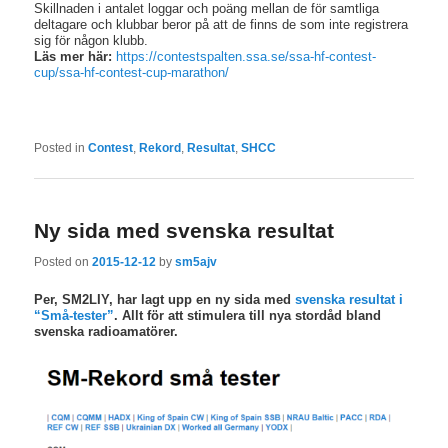
Skillnaden i antalet loggar och poäng mellan de för samtliga
deltagare och klubbar beror på att de finns de som inte registrera
sig för någon klubb.
Läs mer här:
https://contestspalten.ssa.se/ssa-hf-contest-
cup/ssa-hf-contest-cup-marathon/
Posted in
Contest
,
Rekord
,
Resultat
,
SHCC
Ny sida med svenska resultat
Posted on
2015-12-12
by
sm5ajv
Per, SM2LIY, har lagt upp en ny sida med
svenska resultat i
“Små-tester”
. Allt för att stimulera till nya stordåd bland
svenska radioamatörer.