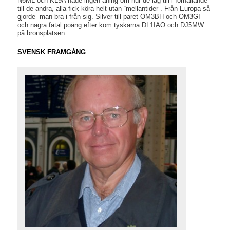
N6ML och KL9A hade ingen aning om hur de låg till i förhållande
till de andra, alla fick köra helt utan “mellantider”. Från Europa så
gjorde man bra i från sig. Silver till paret OM3BH och OM3GI
och några fåtal poäng efter kom tyskarna DL1IAO och DJ5MW
på bronsplatsen.
SVENSK FRAMGÅNG