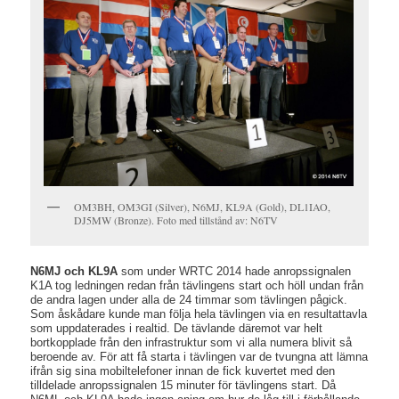
OM3BH, OM3GI (Silver), N6MJ, KL9A (Gold), DL1IAO,
DJ5MW (Bronze). Foto med tillstånd av: N6TV
N6MJ och KL9A
som under WRTC 2014 hade anropssignalen
K1A tog ledningen redan från tävlingens start och höll undan från
de andra lagen under alla de 24 timmar som tävlingen pågick.
Som åskådare kunde man följa hela tävlingen via en resultattavla
som uppdaterades i realtid. De tävlande däremot var helt
bortkopplade från den infrastruktur som vi alla numera blivit så
beroende av. För att få starta i tävlingen var de tvungna att lämna
ifrån sig sina mobiltelefoner innan de fick kuvertet med den
tilldelade anropssignalen 15 minuter för tävlingens start. Då