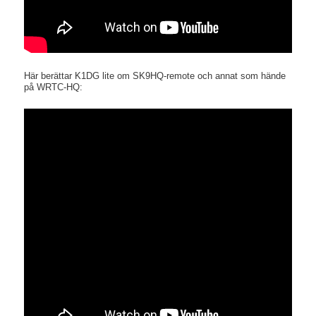
Här berättar K1DG lite om SK9HQ-remote och annat som hände
på WRTC-HQ: