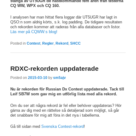
stänga av UT5UGR de nästkommande fem åren från testerna
CQ WW, WPX och CQ 160.
I analysen har man hittat flera loggar där UT5UGR har lagt in
QSO:n som aldrig körts, s.k. log padding. De tidigare resultaten
och rekorden kommer att raderas från alla databaser och listor.
Läs mer på CQWW:s blog!
Posted in
Contest
,
Regler
,
Rekord
,
SHCC
RDXC-rekorden uppdaterade
Posted on
2015-03-10
by
sm5ajv
Nu är rekorden för Russian Dx Contest uppdaterade. Tack till
Leif SB7W som gav mig en utförlig lista med alla rekord.
Om du ser att några rekord är fel eller behöver uppdateras? Hör
gärna av dig med en rättelse så detaljerad som möjligt, så går
det snabbare för mig att föra in det nya i tabellerna.
Gå till sidan med
Svenska Contest-rekord
!