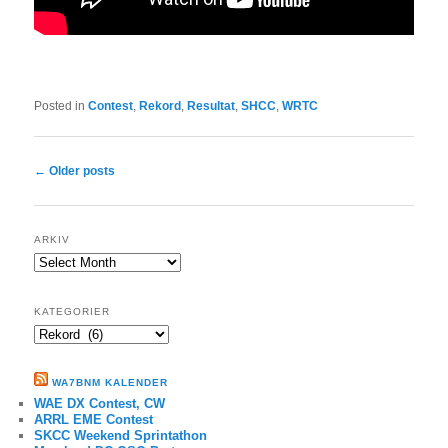
Posted in
Contest
,
Rekord
,
Resultat
,
SHCC
,
WRTC
Post
←
Older posts
navigation
ARKIV
ARKIV
KATEGORIER
Kategorier
WA7BNM KALENDER
WAE DX Contest, CW
ARRL EME Contest
SKCC Weekend Sprintathon