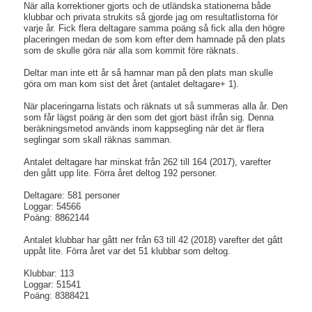
När alla korrektioner gjorts och de utländska stationerna både
klubbar och privata strukits så gjorde jag om resultatlistorna för
varje år. Fick flera deltagare samma poäng så fick alla den högre
placeringen medan de som kom efter dem hamnade på den plats
som de skulle göra när alla som kommit före räknats.
Deltar man inte ett år så hamnar man på den plats man skulle
göra om man kom sist det året (antalet deltagare+ 1).
När placeringarna listats och räknats ut så summeras alla år. Den
som får lägst poäng är den som det gjort bäst ifrån sig. Denna
beräkningsmetod används inom kappsegling när det är flera
seglingar som skall räknas samman.
Antalet deltagare har minskat från 262 till 164 (2017), varefter
den gått upp lite. Förra året deltog 192 personer.
Deltagare: 581 personer
Loggar: 54566
Poäng: 8862144
Antalet klubbar har gått ner från 63 till 42 (2018) varefter det gått
uppåt lite. Förra året var det 51 klubbar som deltog.
Klubbar: 113
Loggar: 51541
Poäng: 8388421