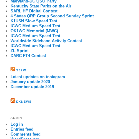
Maryland-DC QSO Party
Kentucky State Parks on the Air
SARL HF Digital Contest
4 States QRP Group Second Sunday Sprint
K1USN Slow Speed Test
ICWC Medium Speed Test
OK1WC Memorial (MWC)
ICWC Medium Speed Test
Worldwide Sideband Activity Contest
ICWC Medium Speed Test
ZL Sprint
DARC FT4 Contest
SJ2W
Latest updates on instagram
January update 2020
December update 2019
DXNEWS
ADMIN
Log in
Entries feed
Comments feed