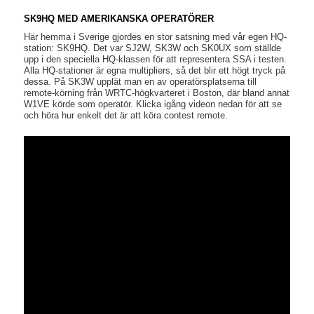
SK9HQ MED AMERIKANSKA OPERATÖRER
Här hemma i Sverige gjordes en stor satsning med vår egen HQ-
station: SK9HQ. Det var SJ2W, SK3W och SK0UX som ställde
upp i den speciella HQ-klassen för att representera SSA i testen.
Alla HQ-stationer är egna multipliers, så det blir ett högt tryck på
dessa. På SK3W upplät man en av operatörsplatserna till
remote-körning från WRTC-högkvarteret i Boston, där bland annat
W1VE körde som operatör. Klicka igång videon nedan för att se
och höra hur enkelt det är att köra contest remote.