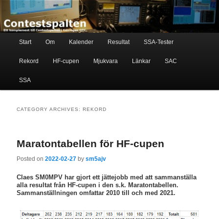
Skip
Skip
Ett komplement till contestspalten i tidningen QTC
to
to
primary
secondary
content
content
Main
Contestspalten
Start
Om
Kalender
Resultat
SSA-Tester
menu
Rekord
HF-cupen
Mjukvara
Länkar
SAC
SSA
CATEGORY ARCHIVES:
REKORD
Maratontabellen för HF-cupen
Posted on
2022-02-27
by
sm5ajv
Claes SM0MPV har gjort ett jättejobb med att sammanställa
alla resultat från HF-cupen i den s.k. Maratontabellen.
Sammanställningen omfattar 2010 till och med 2021.