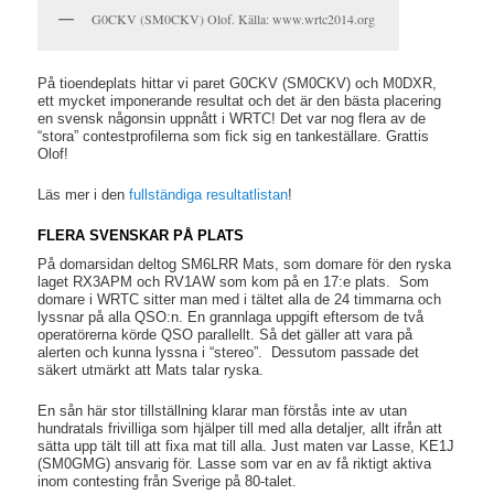
G0CKV (SM0CKV) Olof. Källa: www.wrtc2014.org
På tioendeplats hittar vi paret G0CKV (SM0CKV) och M0DXR,
ett mycket imponerande resultat och det är den bästa placering
en svensk någonsin uppnått i WRTC! Det var nog flera av de
“stora” contestprofilerna som fick sig en tankeställare. Grattis
Olof!
Läs mer i den
fullständiga resultatlistan
!
FLERA SVENSKAR PÅ PLATS
På domarsidan deltog SM6LRR Mats, som domare för den ryska
laget RX3APM och RV1AW som kom på en 17:e plats. Som
domare i WRTC sitter man med i tältet alla de 24 timmarna och
lyssnar på alla QSO:n. En grannlaga uppgift eftersom de två
operatörerna körde QSO parallellt. Så det gäller att vara på
alerten och kunna lyssna i “stereo”. Dessutom passade det
säkert utmärkt att Mats talar ryska.
En sån här stor tillställning klarar man förstås inte av utan
hundratals frivilliga som hjälper till med alla detaljer, allt ifrån att
sätta upp tält till att fixa mat till alla. Just maten var Lasse, KE1J
(SM0GMG) ansvarig för. Lasse som var en av få riktigt aktiva
inom contesting från Sverige på 80-talet.