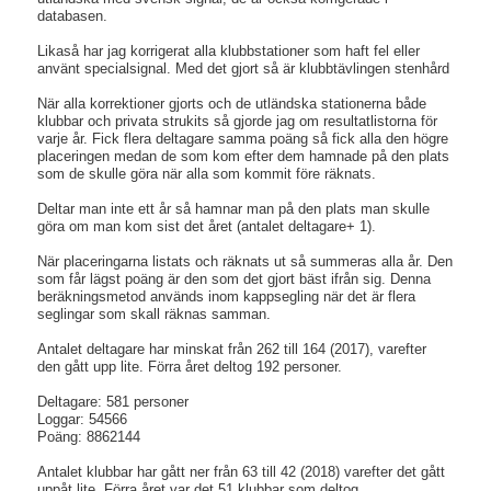
databasen.
Likaså har jag korrigerat alla klubbstationer som haft fel eller
använt specialsignal. Med det gjort så är klubbtävlingen stenhård
När alla korrektioner gjorts och de utländska stationerna både
klubbar och privata strukits så gjorde jag om resultatlistorna för
varje år. Fick flera deltagare samma poäng så fick alla den högre
placeringen medan de som kom efter dem hamnade på den plats
som de skulle göra när alla som kommit före räknats.
Deltar man inte ett år så hamnar man på den plats man skulle
göra om man kom sist det året (antalet deltagare+ 1).
När placeringarna listats och räknats ut så summeras alla år. Den
som får lägst poäng är den som det gjort bäst ifrån sig. Denna
beräkningsmetod används inom kappsegling när det är flera
seglingar som skall räknas samman.
Antalet deltagare har minskat från 262 till 164 (2017), varefter
den gått upp lite. Förra året deltog 192 personer.
Deltagare: 581 personer
Loggar: 54566
Poäng: 8862144
Antalet klubbar har gått ner från 63 till 42 (2018) varefter det gått
uppåt lite. Förra året var det 51 klubbar som deltog.