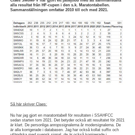
Claes SM0MPV har gjort ett jättejobb med att sammanställa
alla resultat från HF-cupen i den s.k. Maratontabellen.
Sammanställningen omfattar 2010 till och med 2021.
Så här skriver Claes:
Nu har jag gjort en maratontabell för resultaten i SSAHFCC
sedan starten tom 2021. Det betyder också att resultatet för 2021
är klart. De personliga anropssignalerna år modersignalerna. De
är alla korrigerade i databasen. Jag har också kollat suffix och
utländska med svensk signal, de är också korrigerade i