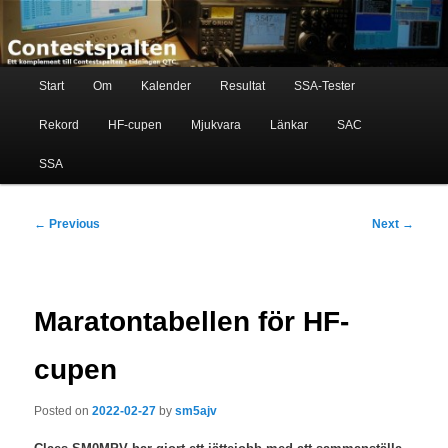
Skip
Ett komplement till contestspalten i tidningen QTC
to
primary
content
Main
Contestspalten
Start
Om
Kalender
Resultat
SSA-Tester
menu
Rekord
HF-cupen
Mjukvara
Länkar
SAC
SSA
Post
←
Previous
Next
→
navigation
Maratontabellen för HF-
cupen
Posted on
2022-02-27
by
sm5ajv