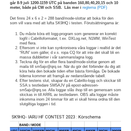
går 8-9 juli 1200-1159 UTC på banden 160,80,40,20,15 och 10
meter, både på CW och SSB. Läs mer i
reglerna (PDF)
Det finns 24 x 6 x 2 = 288 band/mode-slottar att boka för den
som vill vara med att lufta SK9HQ i testen. Förutsättningarna är:
Du måste köra ett logg-program som genererar en korrekt
logfil i Cabrilloformatet, t.ex. DXLog.net, N1MM, WinTest
med flera.
Eftersom vi inte kan synkronisera våra loggar i realtid är det
“RUN” som gäller, d.v.s. ropa CQ för att inte det skall bli en
massa dubbletter i vår sammanslagna logg.
Teckna dig för en eller flera band/mode-slottar genom att
maila till sm5ajv@qrq.se. När du gör det förbinder du dig att
köra hela den bokade tiden efter bästa förmåga. De bokade
tiderna kommer att framgå av nedanstående tabell.
Efter testens slut, skapar du en Cabrillo-logg och skickar till
SSA:s testledare SM5AJV på epost-adressen-
sm5ajv@qrq.se. Alla loggar slås ihop till en gemensam som
skickas in till ARRL av testledaren. OBS alla loggar måste
inkomma inom 24 timmar för att vi skall hinna ordna till den
slutgiltiga loggen i tid.