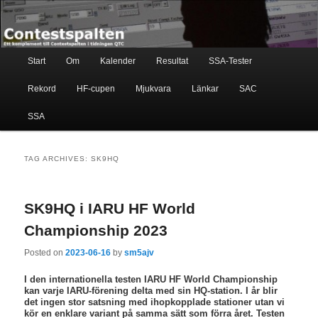
Skip
Skip
Ett komplement till contestspalten i tidningen QTC
to
to
primary
secondary
content
content
Main
Contestspalten
Start
Om
Kalender
Resultat
SSA-Tester
menu
Rekord
HF-cupen
Mjukvara
Länkar
SAC
SSA
TAG ARCHIVES:
SK9HQ
SK9HQ i IARU HF World
Championship 2023
Posted on
2023-06-16
by
sm5ajv
I den internationella testen IARU HF World Championship
kan varje IARU-förening delta med sin HQ-station. I år blir
det ingen stor satsning med ihopkopplade stationer utan vi
kör en enklare variant på samma sätt som förra året. Testen