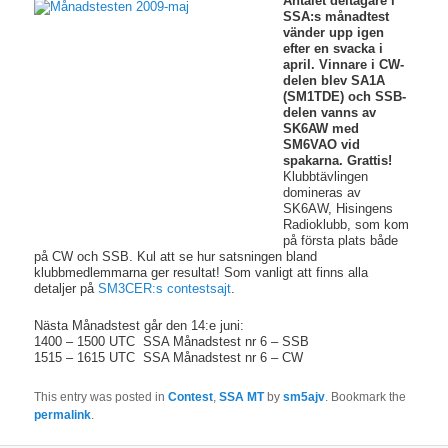
Antalet deltagare i
SSA:s månadtest
vänder upp igen
efter en svacka i
april. Vinnare i CW-
delen blev SA1A
(SM1TDE) och SSB-
delen vanns av
SK6AW med
SM6VAO vid
spakarna. Grattis!
Klubbtävlingen
domineras av
SK6AW, Hisingens
Radioklubb, som kom
på första plats både
på CW och SSB. Kul att se hur satsningen bland
klubbmedlemmarna ger resultat! Som vanligt att finns alla
detaljer på
SM3CER:s contestsajt
.
Nästa Månadstest går den 14:e juni:
1400 – 1500 UTC SSA Månadstest nr 6 – SSB
1515 – 1615 UTC SSA Månadstest nr 6 – CW
This entry was posted in
Contest
,
SSA MT
by
sm5ajv
. Bookmark the
permalink
.