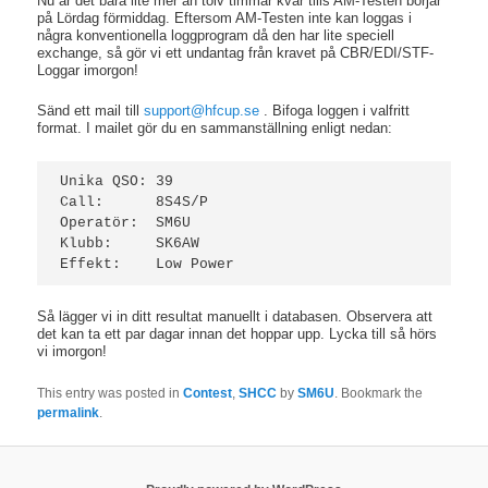
Nu är det bara lite mer än tolv timmar kvar tills AM-Testen börjar
på Lördag förmiddag. Eftersom AM-Testen inte kan loggas i
några konventionella loggprogram då den har lite speciell
exchange, så gör vi ett undantag från kravet på CBR/EDI/STF-
Loggar imorgon!
Sänd ett mail till
support@hfcup.se
. Bifoga loggen i valfritt
format. I mailet gör du en sammanställning enligt nedan:
Unika QSO: 39

Call:      8S4S/P

Operatör:  SM6U

Klubb:     SK6AW

Effekt:    Low Power
Så lägger vi in ditt resultat manuellt i databasen. Observera att
det kan ta ett par dagar innan det hoppar upp. Lycka till så hörs
vi imorgon!
This entry was posted in
Contest
,
SHCC
by
SM6U
. Bookmark the
permalink
.