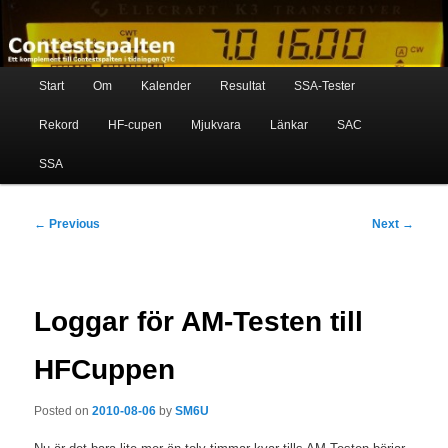
Skip
Ett komplement till contestspalten i tidningen QTC
to
primary
content
Main
Contestspalten
Start
Om
Kalender
Resultat
SSA-Tester
menu
Rekord
HF-cupen
Mjukvara
Länkar
SAC
SSA
Post
←
Previous
Next
→
navigation
Loggar för AM-Testen till
HFCuppen
Posted on
2010-08-06
by
SM6U