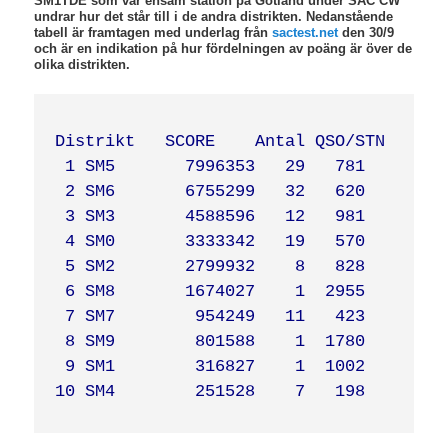
SM1TDE som var ensam station på Gotland under SAC CW
undrar hur det står till i de andra distrikten. Nedanstående
tabell är framtagen med underlag från
sactest.net
den 30/9
och är en indikation på hur fördelningen av poäng är över de
olika distrikten.
Distrikt   SCORE    Antal QSO/STN

 1 SM5       7996353   29   781

 2 SM6       6755299   32   620

 3 SM3       4588596   12   981

 4 SM0       3333342   19   570

 5 SM2       2799932    8   828

 6 SM8       1674027    1  2955

 7 SM7        954249   11   423

 8 SM9        801588    1  1780

 9 SM1        316827    1  1002
