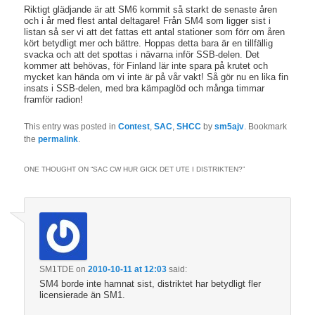
Riktigt glädjande är att SM6 kommit så starkt de senaste åren
och i år med flest antal deltagare! Från SM4 som ligger sist i
listan så ser vi att det fattas ett antal stationer som förr om åren
kört betydligt mer och bättre. Hoppas detta bara är en tillfällig
svacka och att det spottas i nävarna inför SSB-delen. Det
kommer att behövas, för Finland lär inte spara på krutet och
mycket kan hända om vi inte är på vår vakt! Så gör nu en lika fin
insats i SSB-delen, med bra kämpaglöd och många timmar
framför radion!
This entry was posted in
Contest
,
SAC
,
SHCC
by
sm5ajv
. Bookmark
the
permalink
.
ONE THOUGHT ON “
SAC CW HUR GICK DET UTE I DISTRIKTEN?
”
SM1TDE
on
2010-10-11 at 12:03
said:
SM4 borde inte hamnat sist, distriktet har betydligt fler
licensierade än SM1.