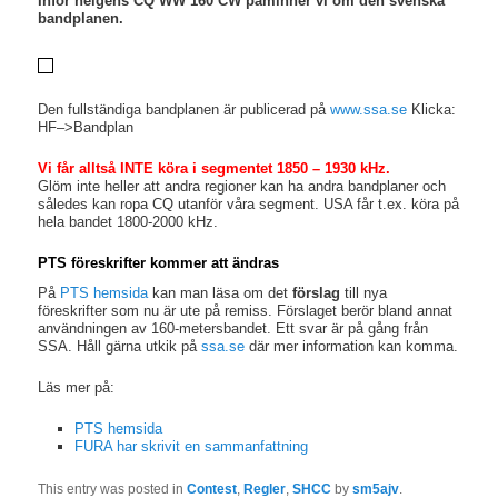
Inför helgens CQ WW 160 CW påminner vi om den svenska
bandplanen.
Den fullständiga bandplanen är publicerad på
www.ssa.se
Klicka:
HF–>Bandplan
Vi får alltså INTE köra i segmentet 1850 – 1930 kHz.
Glöm inte heller att andra regioner kan ha andra bandplaner och
således kan ropa CQ utanför våra segment. USA får t.ex. köra på
hela bandet 1800-2000 kHz.
PTS föreskrifter kommer att ändras
På
PTS hemsida
kan man läsa om det
förslag
till nya
föreskrifter som nu är ute på remiss. Förslaget berör bland annat
användningen av 160-metersbandet. Ett svar är på gång från
SSA. Håll gärna utkik på
ssa.se
där mer information kan komma.
Läs mer på:
PTS hemsida
FURA har skrivit en sammanfattning
This entry was posted in
Contest
,
Regler
,
SHCC
by
sm5ajv
.