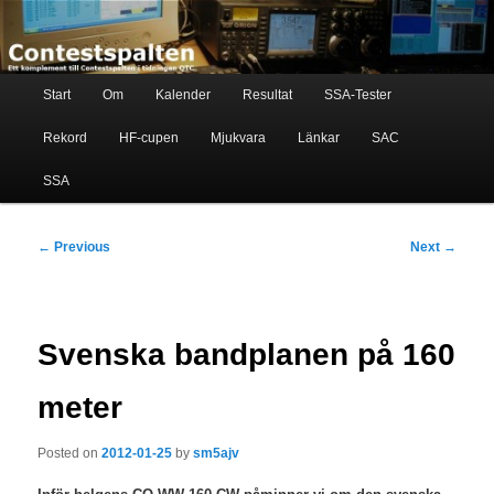
Skip
Ett komplement till contestspalten i tidningen QTC
to
primary
content
Main
Contestspalten
Start
Om
Kalender
Resultat
SSA-Tester
menu
Rekord
HF-cupen
Mjukvara
Länkar
SAC
SSA
Post
←
Previous
Next
→
navigation
Svenska bandplanen på 160
meter
Posted on
2012-01-25
by
sm5ajv