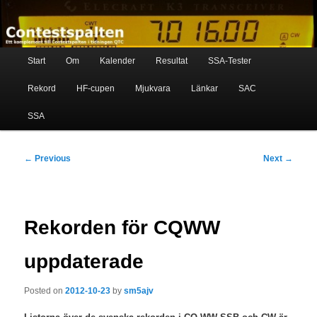
Skip
Ett komplement till contestspalten i tidningen QTC
to
primary
content
Main
Contestspalten
Start
Om
Kalender
Resultat
SSA-Tester
menu
Rekord
HF-cupen
Mjukvara
Länkar
SAC
SSA
Post
←
Previous
Next
→
navigation
Rekorden för CQWW
uppdaterade
Posted on
2012-10-23
by
sm5ajv