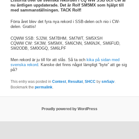
Listorna över de svenska rekorden i CQ WW SSB och CW är
nu äntligen uppdaterade. Det är Rolf SM5MX som hjälpt till
med sammanställningen. TACK Rolf!
Förra året blev det fyra nya rekord i SSB-delen och nio i CW-
delen. Grattis!
CQWW SSB: SJ2W, SM7BHM, SM7WT, SM5XSH
CQWW CW: SK3W, SM5MX, SM6CNN, SM6NJK, SM6FUD,
SM2ODB, SM0OGQ, SM6LPF
Men rekord är ju till för att slås. Så ta och
kika på sidan med
svenska rekord
. Kanske det finns något lämpligt “byte” att ge sig
på?
This entry was posted in
Contest
,
Resultat
,
SHCC
by
sm5ajv
.
Bookmark the
permalink
.
Proudly powered by WordPress