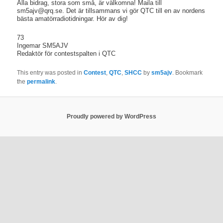
Alla bidrag, stora som små, är välkomna! Maila till
sm5ajv@qrq.se. Det är tillsammans vi gör QTC till en av nordens
bästa amatörradiotidningar. Hör av dig!
73
Ingemar SM5AJV
Redaktör för contestspalten i QTC
This entry was posted in
Contest
,
QTC
,
SHCC
by
sm5ajv
. Bookmark
the
permalink
.
Proudly powered by WordPress