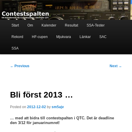
Skip
Ett komplement till contestspalten i tidningen QTC
to
primary
content
Main
Contestspalten
Start
Om
Kalender
Resultat
SSA-Tester
menu
Rekord
HF-cupen
Mjukvara
Länkar
SAC
SSA
Post
←
Previous
Next
→
navigation
Bli först 2013 …
Posted on
2012-12-02
by
sm5ajv
… med att bidra till contestspalten i QTC. Det är deadline
den 3/12 för januarinumret!