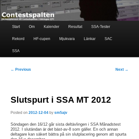
Skip
Ett komplement till contestspalten i tidningen QTC
to
primary
content
Main
Contestspalten
Start
Om
Kalender
Resultat
SSA-Tester
menu
Rekord
HF-cupen
Mjukvara
Länkar
SAC
SSA
Post
←
Previous
Next
→
navigation
Slutspurt i SSA MT 2012
Posted on
2012-12-04
by
sm5ajv
Söndagen den 16/12 går sista deltävlingen i SSA Månadstest
2012. I slutändan är det bäst-av-8 som gäller. En och annan
deltagare kan säkert bättra på sin slutplacering genom att spurta