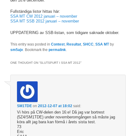
den 16:e december.
Fullständiga listor hittas här:
SSA MT CW 2012 januari – november
SSA MT SSB 2012 januari – november
UPPDATERING av SSB-listan, som tidigare saknade oktober.
This entry was posted in
Contest
,
Resultat
,
SHCC
,
SSA MT
by
sm5ajv
. Bookmark the
permalink
.
ONE THOUGHT ON “
SLUTSPURT I SSA MT 2012
”
SM1TDE
on
2012-12-07 at 18:02
said:
Vi hörs på CW-delen den 16:e! Då jag var bortrest
(5Z4/SM1TDE) under novemberomgången så måste jag
köra allt jag bara kan förmå i årets sista test.
73
Eric