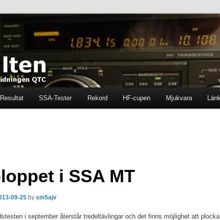
ten i tidningen QTC
en
Resultat
SSA-Tester
Rekord
HF-cupen
Mjukvara
Län
loppet i SSA MT
013-09-25
by
sm5ajv
stesten i september återstår tredeltävlingar och det finns möjlighet att plocka