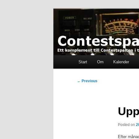
Skip
Ett komplement till contestspal
to
primary
content
Contestspalt
Main
Start
Om
Kalender
menu
Post
←
Previous
navigation
Upp
Posted on
2
Efter månad