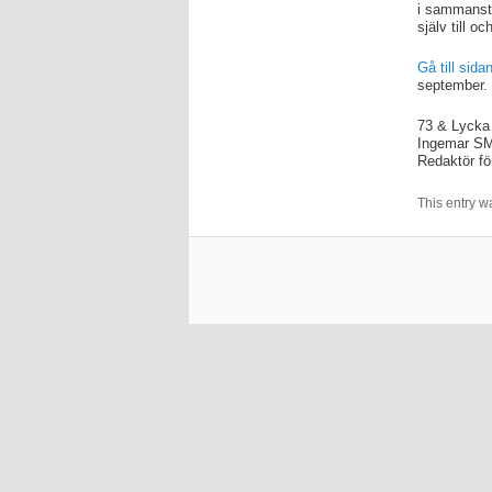
i sammanstä
själv till o
Gå till sid
september.
73 & Lycka t
Ingemar S
Redaktör fö
This entry w