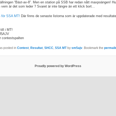
llningen “Bäst-av-8”. Men en station på SSB har redan nått maxpoängen! Hur
ch vem är det som leder ? Svaret är inte längre än ett klick bort…
an för SSA MT!
Där finns de senaste listorna som är uppdaterade med resultate
ill i MT!
M5AJV
r contestspalten
as posted in
Contest
,
Resultat
,
SHCC
,
SSA MT
by
sm5ajv
. Bookmark the
permali
Proudly powered by WordPress