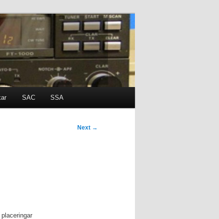
kar
SAC
SSA
Next
→
 placeringar