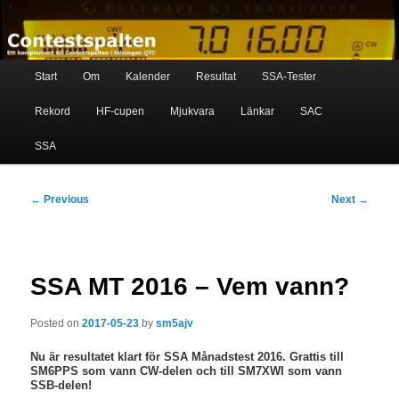
Skip
Ett komplement till contestspalten i tidningen QTC
to
primary
content
Main
Contestspalten
Start
Om
Kalender
Resultat
SSA-Tester
menu
Rekord
HF-cupen
Mjukvara
Länkar
SAC
SSA
Post
←
Previous
Next
→
navigation
SSA MT 2016 – Vem vann?
Posted on
2017-05-23
by
sm5ajv
Nu är resultatet klart för SSA Månadstest 2016. Grattis till
SM6PPS som vann CW-delen och till SM7XWI som vann
SSB-delen!