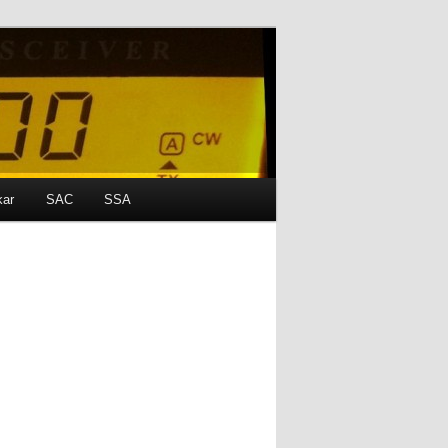
kar
SAC
SSA