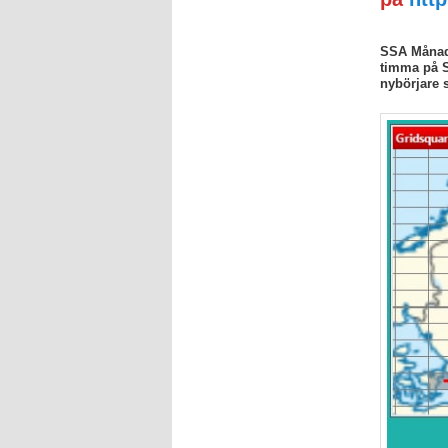
SSA Månads
timma på 
nybörjare 