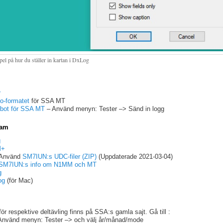
el på hur du ställer in kartan i DxLog
r
lo-formatet
för SSA MT
obot för SSA MT
– Använd menyn: Tester –> Sänd in logg
ram
g
M+
Använd
SM7IUN:s UDC-filer (ZIP)
(Uppdaterade 2021-03-04)
SM7IUN:s info om N1MM och MT
g
og
(för Mac)
ör respektive deltävling finns på SSA:s gamla sajt. Gå till :
Använd menyn: Tester –> och välj år/månad/mode