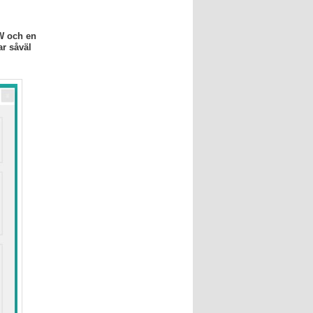
W och en
r såväl