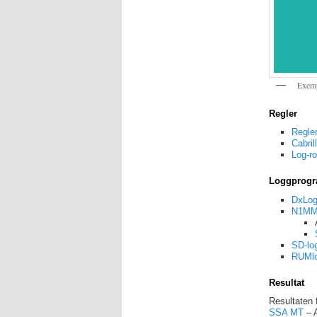
Exemp
Regler
Regle
Cabril
Log-r
Loggprog
DxLo
N1M
SD-lo
RUMl
Resultat
Resultaten f
SSA MT
– 