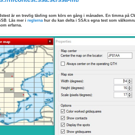
test är en trevlig tävling som körs en gång i månaden. En timma på C
SSB
.
Läs mer i
reglerna
hur du kan delta i SSA:s egna test som välkomna
som erfarna.