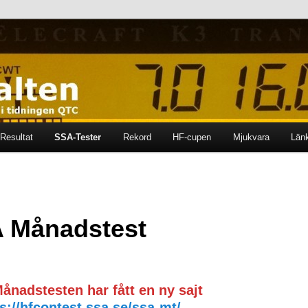
ten i tidningen QTC
en
Resultat
SSA-Tester
Rekord
HF-cupen
Mjukvara
Län
 Månadstest
ånadstesten har fått en ny sajt
s://hfcontest.ssa.se/ssa-mt/